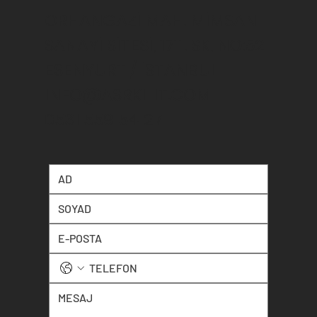
ORHANGAZİ MAH. MİMSAN
SANAYİ SİTESİ, 1711. SK, NO:52
ESENYURT / İSTANBUL
INFO@ASRKILIT.COM
0531 559 54 27