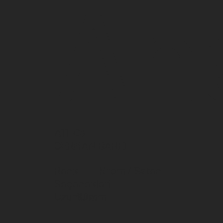
Ana
A11-03
CERMAN BAREL
Renk
Krom / Saten
Seçenekleri:
68mm
Uzunluk: